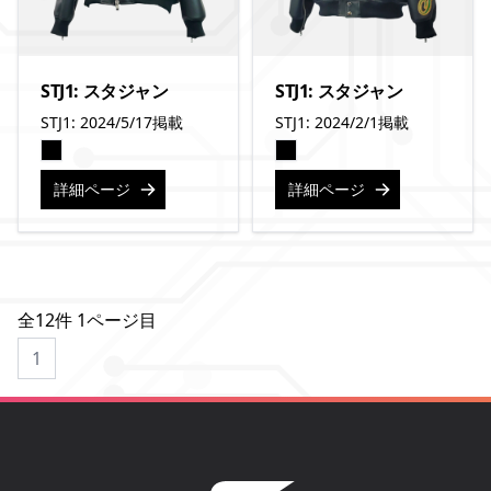
STJ1: スタジャン
STJ1: スタジャン
STJ1: 2024/5/17掲載
STJ1: 2024/2/1掲載
詳細ページ
詳細ページ
全12件 1ページ目
1