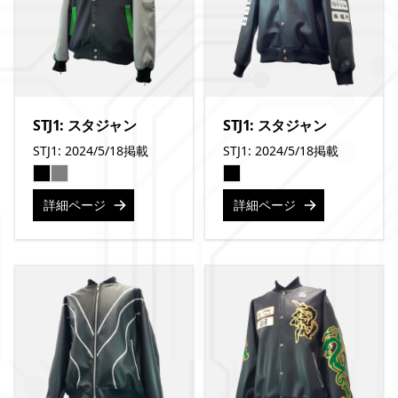
STJ1: スタジャン
STJ1: スタジャン
STJ1: 2024/5/18掲載
STJ1: 2024/5/18掲載
詳細ページ
詳細ページ