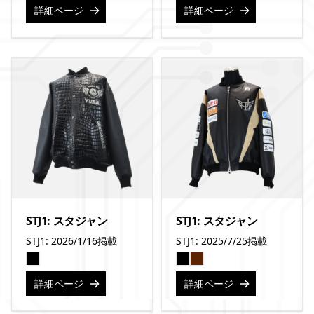
詳細ページ
詳細ページ
STJ1: スタジャン
STJ1: スタジャン
STJ1: 2026/1/16掲載
STJ1: 2025/7/25掲載
詳細ページ
詳細ページ