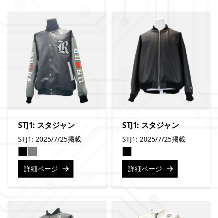
STJ1: スタジャン
STJ1: スタジャン
STJ1: 2025/7/25掲載
STJ1: 2025/7/25掲載
詳細ページ
詳細ページ