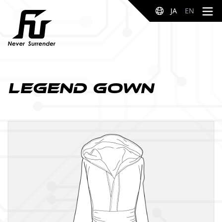
JA
EN
Legend Gown