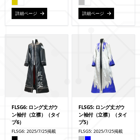
詳細ページ
詳細ページ
FLSG6: ロング丈ガウ
FLSG5: ロング丈ガウ
ン袖付（立襟）（タイ
ン袖付（立襟）（タイ
プ6）
プ5）
FLSG6: 2025/7/25掲載
FLSG5: 2025/7/25掲載