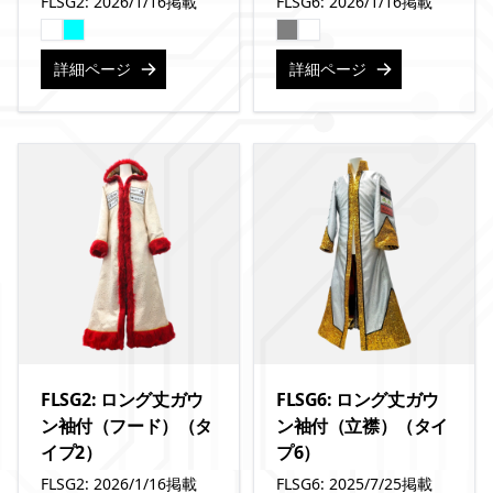
FLSG2: 2026/1/16掲載
FLSG6: 2026/1/16掲載
詳細ページ
詳細ページ
FLSG2: ロング丈ガウ
FLSG6: ロング丈ガウ
ン袖付（フード）（タ
ン袖付（立襟）（タイ
イプ2）
プ6）
FLSG2: 2026/1/16掲載
FLSG6: 2025/7/25掲載