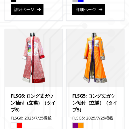
詳細ページ
詳細ページ
FLSG6: ロング丈ガウ
FLSG5: ロング丈ガウ
ン袖付（立襟）（タイ
ン袖付（立襟）（タイ
プ6）
プ5）
FLSG6: 2025/7/25掲載
FLSG5: 2025/7/25掲載