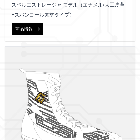
スペルエストレージャ モデル（エナメル/人工皮革
+スパンコール素材タイプ）
商品情報