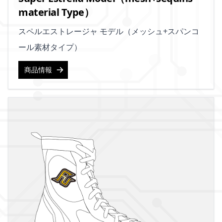
material Type）
スペルエストレージャ モデル（メッシュ+スパンコ
ール素材タイプ）
商品情報