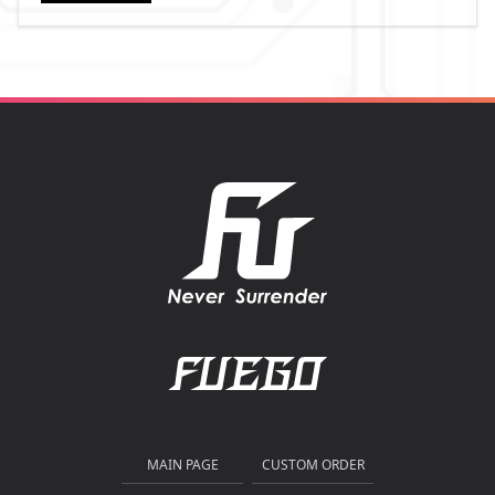
MAIN PAGE
CUSTOM ORDER